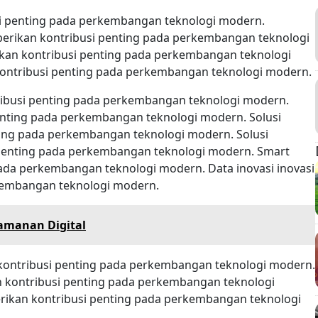
si penting pada perkembangan teknologi modern.
ikan kontribusi penting pada perkembangan teknologi
ikan kontribusi penting pada perkembangan teknologi
kontribusi penting pada perkembangan teknologi modern.
ibusi penting pada perkembangan teknologi modern.
penting pada perkembangan teknologi modern. Solusi
ting pada perkembangan teknologi modern. Solusi
 penting pada perkembangan teknologi modern. Smart
pada perkembangan teknologi modern. Data inovasi inovasi
kembangan teknologi modern.
Keamanan Digital
kontribusi penting pada perkembangan teknologi modern.
 kontribusi penting pada perkembangan teknologi
ikan kontribusi penting pada perkembangan teknologi