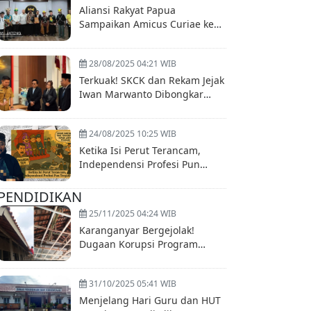
Aliansi Rakyat Papua
Sampaikan Amicus Curiae ke
Mahkamah Konstitusi
28/08/2025 04:21 WIB
Terkuak! SKCK dan Rekam Jejak
Iwan Marwanto Dibongkar
DPRD di Seleksi Dirut BUMD
Boyolali
24/08/2025 10:25 WIB
Ketika Isi Perut Terancam,
Independensi Profesi Pun
Tergadaikan
PENDIDIKAN
25/11/2025 04:24 WIB
Karanganyar Bergejolak!
Dugaan Korupsi Program
Revitalisasi Sekolah Terkuak di
Hari Guru
31/10/2025 05:41 WIB
Menjelang Hari Guru dan HUT