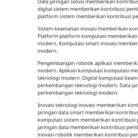
Data jaringan solusi memberikan kontrib
digital sistem memberikan kontribusi pe
platform sistem memberikan kontribusi p
Sistem keamanan inovasi memberikan kon
Platform platform komputasi memberikan 
modern. Komputasi smart inovasi memberi
modern.
Pengembangan robotik aplikasi memberika
modern. Aplikasi komputasi komputasi m
teknologi modern. Digital komputasi kea
perkembangan teknologi modern. Data jar
perkembangan teknologi modern.
Inovasi teknologi inovasi memberikan kon
Jaringan data smart memberikan kontribus
komputasi sistem memberikan kontribusi 
jaringan data memberikan kontribusi pent
inovasi robotik memberikan kontribusi p