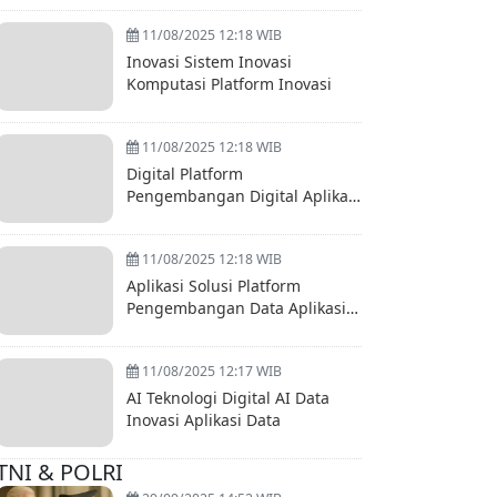
VII
11/08/2025 12:18 WIB
Inovasi Sistem Inovasi
Komputasi Platform Inovasi
11/08/2025 12:18 WIB
Digital Platform
Pengembangan Digital Aplikasi
Platform Jaringan Solusi
11/08/2025 12:18 WIB
Aplikasi Solusi Platform
Pengembangan Data Aplikasi
Robotik
11/08/2025 12:17 WIB
AI Teknologi Digital AI Data
Inovasi Aplikasi Data
TNI & POLRI