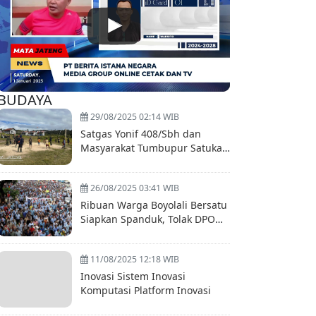
BUDAYA
29/08/2025 02:14 WIB
Satgas Yonif 408/Sbh dan
Masyarakat Tumbupur Satukan
Hati Lewat Olahraga Bersama
26/08/2025 03:41 WIB
Ribuan Warga Boyolali Bersatu
Siapkan Spanduk, Tolak DPO
Kejari Wonogiri Jadi Pejabat
11/08/2025 12:18 WIB
Inovasi Sistem Inovasi
Komputasi Platform Inovasi