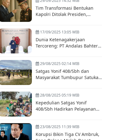
29/09/2025 14:52 WIB
Tim Transformasi Bentukan
Kapolri Ditolak Presiden,
Wilson Lalengke: Semestinya
Listyo Mundur Saja
17/09/2025 13:05 WIB
Dunia Ketenagakerjaan
Tercoreng: PT Andalas Bahtera
Baruna dan PT Asuransi Sinar
Mas Dilaporkan ke Polda Metro
29/08/2025 02:14 WIB
Jaya
Satgas Yonif 408/Sbh dan
Masyarakat Tumbupur Satukan
Hati Lewat Olahraga Bersama
28/08/2025 05:19 WIB
Kepedulian Satgas Yonif
408/Sbh Hadirkan Pelayanan
Kesehatan Keliling untuk
Masyarakat Tumbupur Distrik
23/08/2025 11:39 WIB
Kuyawage Papua
Korupsi Bikin Tiga CV Ambruk,