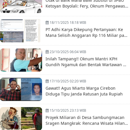
Otak di Balik Mafia BBM Subsidi di SPBU
Ketoyan Boyolali: Fery, Oknum Pengawas
Diduga Terlibat
18/11/2025 18:18 WIB
PT Adhi Karya Dikepung Pertanyaan: Ke
Mana Selisih Anggaran Rp 116 Miliar pada
Proyek Nelayan Sinjai?
23/10/2025 06:04 WIB
Inilah Tampang!! Oknum Mantri KPH
Gundih Ngamuk dan Bentak Wartawan —
Warsito: Akan Kami Usut Tuntas!
17/10/2025 02:20 WIB
Gawat!! Agus Miarto Warga Cirebon
Diduga Tipu Janda Ratusan Juta Rupiah
15/10/2025 23:13 WIB
Proyek Miliaran di Desa Sambungmacan
Sragen Mangkrak: Rencana Wisata Hilang
Ditelan Asap