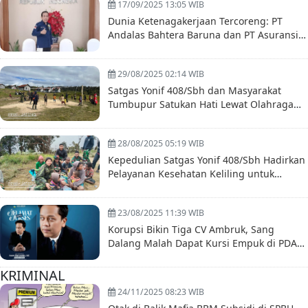
17/09/2025 13:05 WIB
Dunia Ketenagakerjaan Tercoreng: PT
Andalas Bahtera Baruna dan PT Asuransi
Sinar Mas Dilaporkan ke Polda Metro Jaya
29/08/2025 02:14 WIB
Satgas Yonif 408/Sbh dan Masyarakat
Tumbupur Satukan Hati Lewat Olahraga
Bersama
28/08/2025 05:19 WIB
Kepedulian Satgas Yonif 408/Sbh Hadirkan
Pelayanan Kesehatan Keliling untuk
Masyarakat Tumbupur Distrik Kuyawage
Papua
23/08/2025 11:39 WIB
Korupsi Bikin Tiga CV Ambruk, Sang
Dalang Malah Dapat Kursi Empuk di PDAM
Boyolali
KRIMINAL
24/11/2025 08:23 WIB