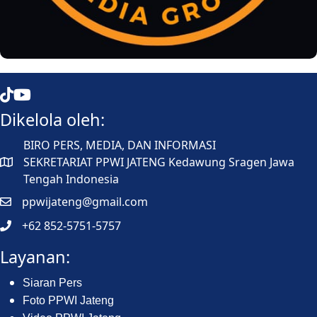
Mata Jateng
Mata Jateng
Dikelola oleh:
BIRO PERS, MEDIA, DAN INFORMASI
SEKRETARIAT PPWI JATENG Kedawung Sragen Jawa
Tengah Indonesia
ppwijateng@gmail.com
+62 852-5751-5757
Layanan:
Siaran Pers
Foto PPWI Jateng