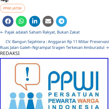
PPWI JATIM
Posts navigation
← Pajak adalah Saham Rakyat, Bukan Zakat
CV. Bangun Sejahtera : Anggaran Rp 11 Miliar Preservasi
Ruas Jalan Galeh–Ngrampal Sragen Terkesan Amburadul →
REDAKSI