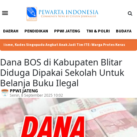
Home
Tentang
Redaksi
Kebijakan
DAERAH
PENDIDIKAN
PPWI JATENG
TNI & POLRI
BUDAYA
Kami
Privasi
|
, Kades Singopadu Angkat Anak Jadi Tim ITE: Warga Protes Keras
Pemo
Dana BOS di Kabupaten Blitar
Diduga Dipakai Sekolah Untuk
Belanja Buku Ilegal
PPWI JATENG
Senin, 8 September 2025 10:02