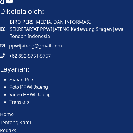
Mata Jateng
Mata Jateng
Dikelola oleh:
BIRO PERS, MEDIA, DAN INFORMASI
SEKRETARIAT PPWI JATENG Kedawung Sragen Jawa
Tengah Indonesia
ppwijateng@gmail.com
+62 852-5751-5757
Layanan:
Siaran Pers
Foto PPWI Jateng
Video PPWI Jateng
Transkrip
Home
Tentang Kami
Redaksi