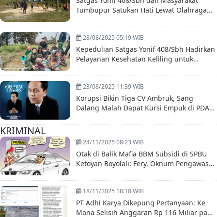
Satgas Yonif 408/Sbh dan Masyarakat
Tumbupur Satukan Hati Lewat Olahraga
Bersama
28/08/2025 05:19 WIB
Kepedulian Satgas Yonif 408/Sbh Hadirkan
Pelayanan Kesehatan Keliling untuk
Masyarakat Tumbupur Distrik Kuyawage
Papua
23/08/2025 11:39 WIB
Korupsi Bikin Tiga CV Ambruk, Sang
Dalang Malah Dapat Kursi Empuk di PDAM
Boyolali
KRIMINAL
24/11/2025 08:23 WIB
Otak di Balik Mafia BBM Subsidi di SPBU
Ketoyan Boyolali: Fery, Oknum Pengawas
Diduga Terlibat
18/11/2025 18:18 WIB
PT Adhi Karya Dikepung Pertanyaan: Ke
Mana Selisih Anggaran Rp 116 Miliar pada