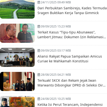
24/11/2025 09:49 WIB
Dari Perbukitan Sambirejo, Kades Termuda
Sragen Buktikan Kerja Tanpa Gimmick
09/09/2025 15:23 WIB
Terkait Kasus “Tipu-tipu Abunawas”,
Lambert Jitmau: Dokumen Izin Reklamasi
Mr. Ching itu Palsu
09/09/2025 03:17 WIB
Aliansi Rakyat Papua Sampaikan Amicus
Curiae ke Mahkamah Konstitusi
28/08/2025 04:21 WIB
Terkuak! SKCK dan Rekam Jejak Iwan
Marwanto Dibongkar DPRD di Seleksi Dirut
BUMD Boyolali
24/08/2025 10:25 WIB
Ketika Isi Perut Terancam, Independensi