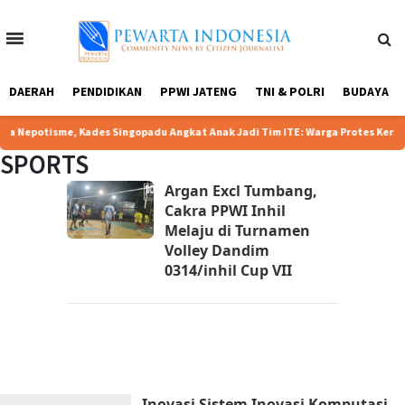
Home
Tentang
Redaksi
Kebijakan
DAERAH
PENDIDIKAN
PPWI JATENG
TNI & POLRI
BUDAYA
Kami
Privasi
|
otisme, Kades Singopadu Angkat Anak Jadi Tim ITE: Warga Protes Keras
SPORTS
Argan Excl Tumbang,
Cakra PPWI Inhil
Melaju di Turnamen
Volley Dandim
0314/inhil Cup VII
Inovasi Sistem Inovasi Komputasi