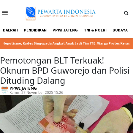
Home
Tentang
Redaksi
Kebijakan
DAERAH
PENDIDIKAN
PPWI JATENG
TNI & POLRI
BUDAYA
Kami
Privasi
|
e, Kades Singopadu Angkat Anak Jadi Tim ITE: Warga Protes Keras
Pem
Pemotongan BLT Terkuak!
Oknum BPD Guworejo dan Polisi
Dituding Dalang
PPWI JATENG
Kamis, 27 November 2025 15:26