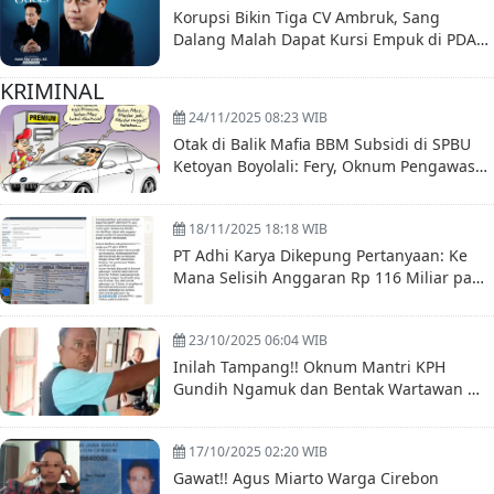
Korupsi Bikin Tiga CV Ambruk, Sang
Dalang Malah Dapat Kursi Empuk di PDAM
Boyolali
KRIMINAL
24/11/2025 08:23 WIB
Otak di Balik Mafia BBM Subsidi di SPBU
Ketoyan Boyolali: Fery, Oknum Pengawas
Diduga Terlibat
18/11/2025 18:18 WIB
PT Adhi Karya Dikepung Pertanyaan: Ke
Mana Selisih Anggaran Rp 116 Miliar pada
Proyek Nelayan Sinjai?
23/10/2025 06:04 WIB
Inilah Tampang!! Oknum Mantri KPH
Gundih Ngamuk dan Bentak Wartawan —
Warsito: Akan Kami Usut Tuntas!
17/10/2025 02:20 WIB
Gawat!! Agus Miarto Warga Cirebon