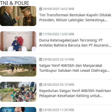
TNI & POLRI
29/09/2025 14:52 WIB
Tim Transformasi Bentukan Kapolri Ditolak
Presiden, Wilson Lalengke: Semestinya
Listyo Mundur Saja
17/09/2025 13:05 WIB
Dunia Ketenagakerjaan Tercoreng: PT
Andalas Bahtera Baruna dan PT Asuransi
Sinar Mas Dilaporkan ke Polda Metro Jaya
29/08/2025 02:14 WIB
Satgas Yonif 408/Sbh dan Masyarakat
Tumbupur Satukan Hati Lewat Olahraga
Bersama
28/08/2025 05:19 WIB
Kepedulian Satgas Yonif 408/Sbh Hadirkan
Pelayanan Kesehatan Keliling untuk
Masyarakat Tumbupur Distrik Kuyawage
Papua
23/08/2025 11:39 WIB