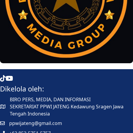
Mata Jateng
Mata Jateng
Dikelola oleh:
BIRO PERS, MEDIA, DAN INFORMASI
SEKRETARIAT PPWI JATENG Kedawung Sragen Jawa
Tengah Indonesia
ppwijateng@gmail.com