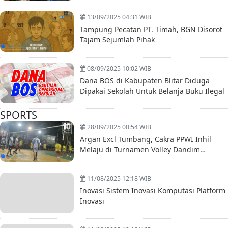
13/09/2025 04:31 WIB
Tampung Pecatan PT. Timah, BGN Disorot
Tajam Sejumlah Pihak
08/09/2025 10:02 WIB
Dana BOS di Kabupaten Blitar Diduga
Dipakai Sekolah Untuk Belanja Buku Ilegal
SPORTS
28/09/2025 00:54 WIB
Argan Excl Tumbang, Cakra PPWI Inhil
Melaju di Turnamen Volley Dandim
0314/inhil Cup VII
11/08/2025 12:18 WIB
Inovasi Sistem Inovasi Komputasi Platform
Inovasi