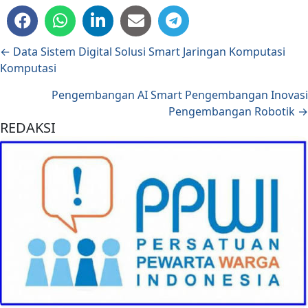
Posts navigation
← Data Sistem Digital Solusi Smart Jaringan Komputasi
Komputasi
Pengembangan AI Smart Pengembangan Inovasi
Pengembangan Robotik →
REDAKSI