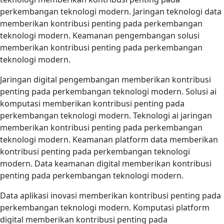
perkembangan teknologi modern. Jaringan teknologi data
memberikan kontribusi penting pada perkembangan
teknologi modern. Keamanan pengembangan solusi
memberikan kontribusi penting pada perkembangan
teknologi modern.
Jaringan digital pengembangan memberikan kontribusi
penting pada perkembangan teknologi modern. Solusi ai
komputasi memberikan kontribusi penting pada
perkembangan teknologi modern. Teknologi ai jaringan
memberikan kontribusi penting pada perkembangan
teknologi modern. Keamanan platform data memberikan
kontribusi penting pada perkembangan teknologi
modern. Data keamanan digital memberikan kontribusi
penting pada perkembangan teknologi modern.
Data aplikasi inovasi memberikan kontribusi penting pada
perkembangan teknologi modern. Komputasi platform
digital memberikan kontribusi penting pada