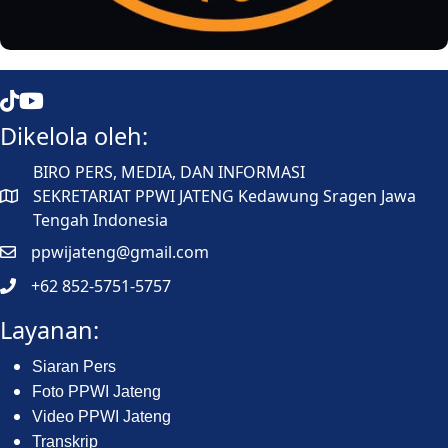
Mata Jateng
Mata Jateng
Dikelola oleh:
BIRO PERS, MEDIA, DAN INFORMASI
SEKRETARIAT PPWI JATENG Kedawung Sragen Jawa
Tengah Indonesia
ppwijateng@gmail.com
+62 852-5751-5757
Layanan:
Siaran Pers
Foto PPWI Jateng
Video PPWI Jateng
Transkrip