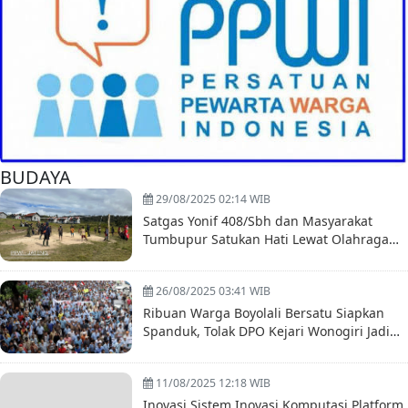
BUDAYA
29/08/2025 02:14 WIB
Satgas Yonif 408/Sbh dan Masyarakat
Tumbupur Satukan Hati Lewat Olahraga
Bersama
26/08/2025 03:41 WIB
Ribuan Warga Boyolali Bersatu Siapkan
Spanduk, Tolak DPO Kejari Wonogiri Jadi
Pejabat
11/08/2025 12:18 WIB
Inovasi Sistem Inovasi Komputasi Platform