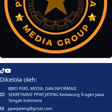
Mata Jateng
Mata Jateng
Dikelola oleh:
BIRO PERS, MEDIA, DAN INFORMASI
SEKRETARIAT PPWI JATENG Kedawung Sragen Jawa
Tengah Indonesia
ppwijateng@gmail.com