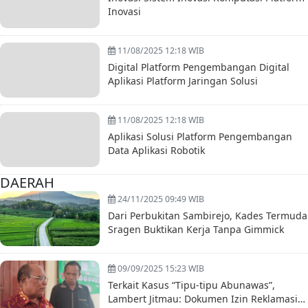
Inovasi
11/08/2025 12:18 WIB
Digital Platform Pengembangan Digital
Aplikasi Platform Jaringan Solusi
11/08/2025 12:18 WIB
Aplikasi Solusi Platform Pengembangan
Data Aplikasi Robotik
DAERAH
24/11/2025 09:49 WIB
Dari Perbukitan Sambirejo, Kades Termuda
Sragen Buktikan Kerja Tanpa Gimmick
09/09/2025 15:23 WIB
Terkait Kasus “Tipu-tipu Abunawas”,
Lambert Jitmau: Dokumen Izin Reklamasi