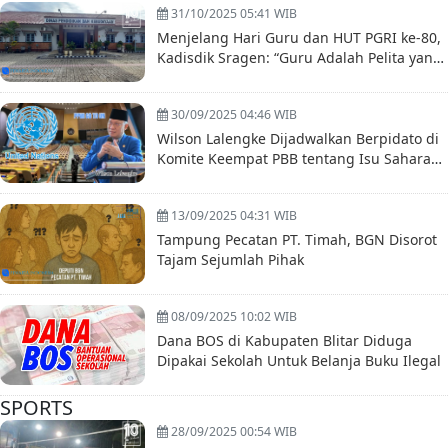
31/10/2025 05:41 WIB
Menjelang Hari Guru dan HUT PGRI ke-80,
Kadisdik Sragen: “Guru Adalah Pelita yang
Tak Pernah Padam”
30/09/2025 04:46 WIB
Wilson Lalengke Dijadwalkan Berpidato di
Komite Keempat PBB tentang Isu Sahara
Maroko dan Hak Asasi Manusia
13/09/2025 04:31 WIB
Tampung Pecatan PT. Timah, BGN Disorot
Tajam Sejumlah Pihak
08/09/2025 10:02 WIB
Dana BOS di Kabupaten Blitar Diduga
Dipakai Sekolah Untuk Belanja Buku Ilegal
SPORTS
28/09/2025 00:54 WIB