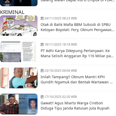
Boyolali
KRIMINAL
24/11/2025 08:23 WIB
Otak di Balik Mafia BBM Subsidi di SPBU
Ketoyan Boyolali: Fery, Oknum Pengawas
Diduga Terlibat
18/11/2025 18:18 WIB
PT Adhi Karya Dikepung Pertanyaan: Ke
Mana Selisih Anggaran Rp 116 Miliar pada
Proyek Nelayan Sinjai?
23/10/2025 06:04 WIB
Inilah Tampang!! Oknum Mantri KPH
Gundih Ngamuk dan Bentak Wartawan —
Warsito: Akan Kami Usut Tuntas!
17/10/2025 02:20 WIB
Gawat!! Agus Miarto Warga Cirebon
Diduga Tipu Janda Ratusan Juta Rupiah