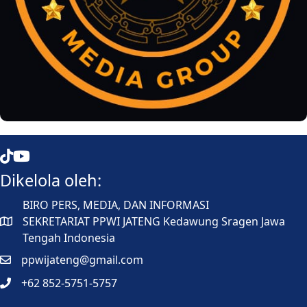
Mata Jateng
Mata Jateng
Dikelola oleh:
BIRO PERS, MEDIA, DAN INFORMASI
SEKRETARIAT PPWI JATENG Kedawung Sragen Jawa
Tengah Indonesia
ppwijateng@gmail.com
+62 852-5751-5757