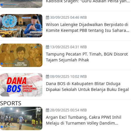
Kadisdik Sragen: “Guru Adalah Pelita yang
Tak Pernah Padam”
30/09/2025 04:46 WIB
Wilson Lalengke Dijadwalkan Berpidato di
Komite Keempat PBB tentang Isu Sahara
Maroko dan Hak Asasi Manusia
13/09/2025 04:31 WIB
Tampung Pecatan PT. Timah, BGN Disorot
Tajam Sejumlah Pihak
08/09/2025 10:02 WIB
Dana BOS di Kabupaten Blitar Diduga
Dipakai Sekolah Untuk Belanja Buku Ilegal
SPORTS
28/09/2025 00:54 WIB
Argan Excl Tumbang, Cakra PPWI Inhil
Melaju di Turnamen Volley Dandim
0314/inhil Cup VII