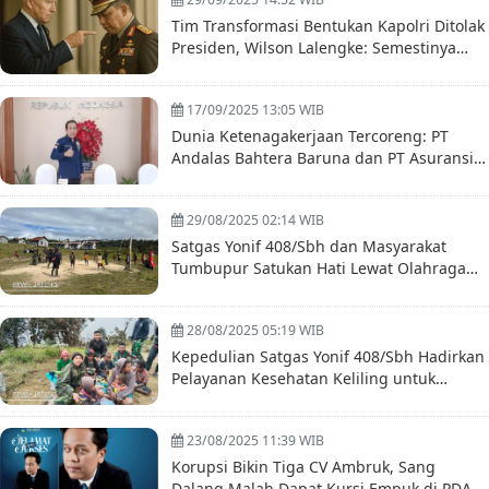
Tim Transformasi Bentukan Kapolri Ditolak
Presiden, Wilson Lalengke: Semestinya
Listyo Mundur Saja
17/09/2025 13:05 WIB
Dunia Ketenagakerjaan Tercoreng: PT
Andalas Bahtera Baruna dan PT Asuransi
Sinar Mas Dilaporkan ke Polda Metro Jaya
29/08/2025 02:14 WIB
Satgas Yonif 408/Sbh dan Masyarakat
Tumbupur Satukan Hati Lewat Olahraga
Bersama
28/08/2025 05:19 WIB
Kepedulian Satgas Yonif 408/Sbh Hadirkan
Pelayanan Kesehatan Keliling untuk
Masyarakat Tumbupur Distrik Kuyawage
Papua
23/08/2025 11:39 WIB
Korupsi Bikin Tiga CV Ambruk, Sang
Dalang Malah Dapat Kursi Empuk di PDAM