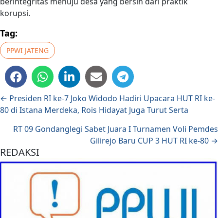
berintegritas menuju desa yang bersih dari praktik
korupsi.
Tag:
PPWI JATENG
Posts navigation
← Presiden RI ke-7 Joko Widodo Hadiri Upacara HUT RI ke-
80 di Istana Merdeka, Rois Hidayat Juga Turut Serta
RT 09 Gondanglegi Sabet Juara I Turnamen Voli Pemdes
Gilirejo Baru CUP 3 HUT RI ke-80 →
REDAKSI